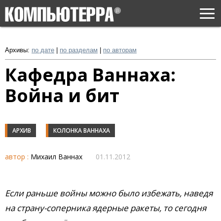
Togg
navi
Архивы:
по дате
|
по разделам
|
по авторам
Кафедра Ваннаха:
Война и бит
АРХИВ
КОЛОНКА ВАННАХА
автор :
Михаил Ваннах
01.11.2012
Если раньше войны можно было избежать, наведя
на страну-соперника ядерные ракеты, то сегодня