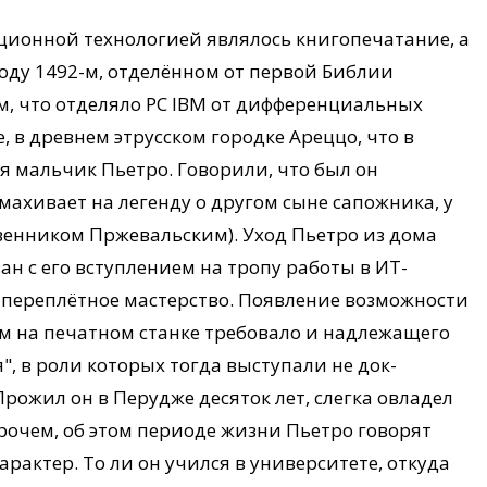
ационной технологией являлось книгопечатание, а
году 1492-м, отделённом от первой Библии
м, что отделяло PC IBM от дифференциальных
, в древнем этрусском городке Ареццо, что в
я мальчик Пьетро. Говорили, что был он
ахивает на легенду о другом сыне сапожника, у
венником Пржевальским). Уход Пьетро из дома
н с его вступлением на тропу работы в ИТ-
ь переплётное мастерство. Появление возможности
ом на печатном станке требовало и надлежащего
", в роли которых тогда выступали не док-
Прожил он в Перудже десяток лет, слегка овладел
рочем, об этом периоде жизни Пьетро говорят
арактер. То ли он учился в университете, откуда