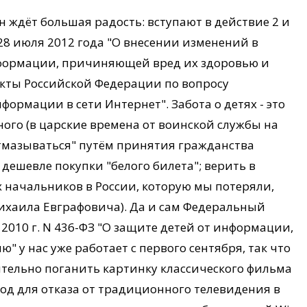
н ждёт большая радость: вступают в действие 2 и
 28 июля 2012 года "О внесении изменений в
нформации, причиняющей вред их здоровью и
кты Российской Федерации по вопросу
ормации в сети Интернет". Забота о детях - это
ного (в царские времена от воинской службы на
тмазываться" путём принятия гражданства
дешевле покупки "белого билета"; верить в
 начальников в России, которую мы потеряли,
ихаила Евграфовича). Да и сам Федеральный
2010 г. N 436-ФЗ "О защите детей от информации,
 у нас уже работает с первого сентября, так что
тельно поганить картинку классического фильма
од для отказа от традиционного телевидения в