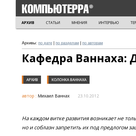
АРХИВ
СТАТЬИ
МНЕНИЯ
ИНТЕРВЬЮ
ТЕ
Архивы:
по дате
|
по разделам
|
по авторам
Кафедра Ваннаха: 
АРХИВ
КОЛОНКА ВАННАХА
автор :
Михаил Ваннах
23.10.2012
На каждом витке развития возникает не тол
но и соблазн запретить их под предлогом з