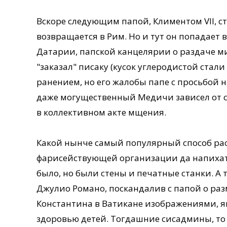
Вскоре следующим папой, Климентом VII, 
возвращается в Рим. Но и тут он попадает
Датарии, папской канцелярии о раздаче ми
"заказал" писаку (кусок углеродистой стал
ранением, но его жалобы папе с просьбой н
даже могущественный Медичи зависел от с
в коллективном акте мщения.
Какой нынче самый популярный способ ра
фарисействующей организации да напихать
было, но были стены и печатные станки. А 
Джулио Романо, поскандалив с папой о разм
Константина в Ватикане изображениями, 
здоровью детей. Тогдашние сисадмины, т