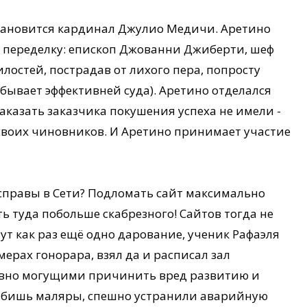
становится кардинал Джулио Медичи. Аретино
 в переделку: епископ Джованни Джиберти, шеф
лостей, пострадав от лихого пера, попросту
и бывает эффективней суда). Аретино отделался
аказать заказчика покушения успеха не имели -
воих чиновников. И Аретино принимает участие
справы в Сети? Подломать сайт максимально
 туда побольше скабрезного! Сайтов тогда не
тут как раз ещё одно дарование, ученик Рафаэля
ерах гонорара, взял да и расписал зал
явно могущими причинить вред развитию и
о бишь маляры, спешно устранили аварийную