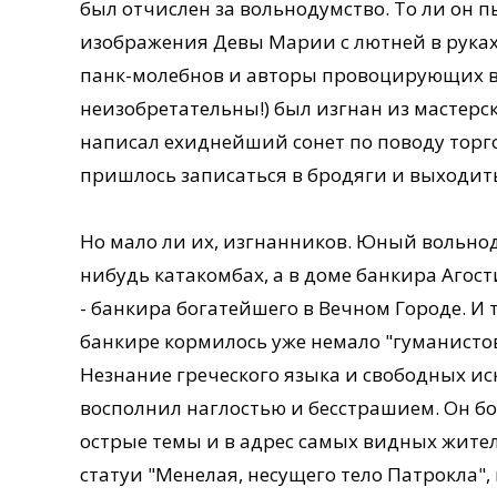
был отчислен за вольнодумство. То ли он 
изображения Девы Марии с лютней в рука
панк-молебнов и авторы провоцирующих 
неизобретательны!) был изгнан из мастерс
написал ехиднейший сонет по поводу торг
пришлось записаться в бродяги и выходить
Но мало ли их, изгнанников. Юный вольнод
нибудь катакомбах, а в доме банкира Агос
- банкира богатейшего в Вечном Городе. И т
банкире кормилось уже немало "гуманистов
Незнание греческого языка и свободных и
восполнил наглостью и бесстрашием. Он бо
острые темы и в адрес самых видных жите
статуи "Менелая, несущего тело Патрокла"