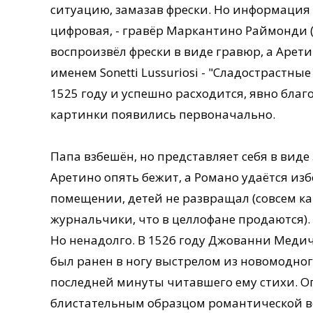
ситуацию, замазав фрески. Но информация 
цифровая, - гравёр Маркантино Раймонди (
воспроизвёл фрески в виде гравюр, а Арет
именем Sonetti Lussuriosi - "Сладострастны
1525 году и успешно расходится, явно благо
картинки появились первоначально.
Папа взбешён, но представляет себя в ви
Аретино опять бежит, а Романо удаётся изб
помещении, детей не развращал (совсем к
журнальчики, что в целлофане продаются).
Но ненадолго. В 1526 году Джованни Медич
был ранен в ногу выстрелом из новомодног
последней минуты читавшего ему стихи. О
блистательным образцом романтической в