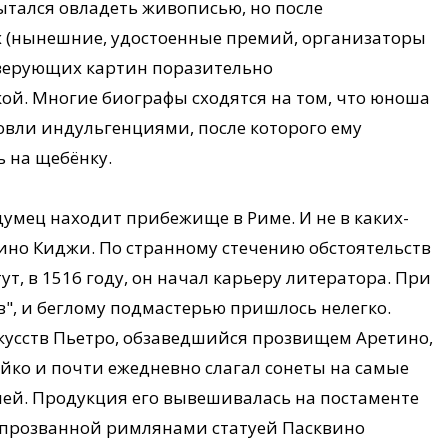
пытался овладеть живописью, но после
х (нынешние, удостоенные премий, организаторы
верующих картин поразительно
кой. Многие биографы сходятся на том, что юноша
овли индульгенциями, после которого ему
 на щебёнку.
умец находит прибежище в Риме. И не в каких-
тино Киджи. По странному стечению обстоятельств
ут, в 1516 году, он начал карьеру литератора. При
", и беглому подмастерью пришлось нелегко.
скусств Пьетро, обзаведшийся прозвищем Аретино,
йко и почти ежедневно слагал сонеты на самые
лей. Продукция его вывешивалась на постаменте
, прозванной римлянами статуей Пасквино