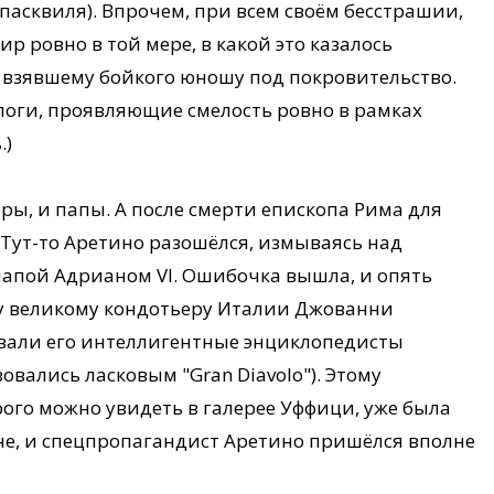
пасквиля). Впрочем, при всем своём бесстрашии,
р ровно в той мере, в какой это казалось
 взявшему бойкого юношу под покровительство.
оги, проявляющие смелость ровно в рамках
.)
ы, и папы. А после смерти епископа Рима для
 Тут-то Аретино разошёлся, измываясь над
папой Адрианом VI. Ошибочка вышла, и опять
му великому кондотьеру Италии Джованни
звали его интеллигентные энциклопедисты
вались ласковым "Gran Diavolo"). Этому
ого можно увидеть в галерее Уффици, уже была
не, и спецпропагандист Аретино пришёлся вполне