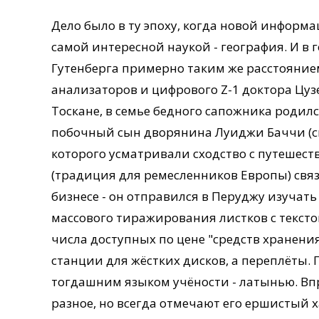
Дело было в ту эпоху, когда новой информ
самой интересной наукой - география. И в 
Гутенберга примерно таким же расстояние
анализаторов и цифрового Z-1 доктора Цузе
Тоскане, в семье бедного сапожника родилс
побочный сын дворянина Луиджи Баччи (см
которого усматривали сходство с путешест
(традиция для ремесленников Европы) связа
бизнесе - он отправился в Перуджу изучат
массового тиражирования листков с текст
числа доступных по цене "средств хранения
станции для жёстких дисков, а переплёты. 
тогдашним языком учёности - латынью. Вп
разное, но всегда отмечают его ершистый х