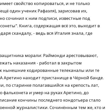
имеет свойство копироваться, и не только
ещё один ученик Рафаэля), зарисовав их,
ино сочинил к ним подписи, известные под
е сонеты". Книга, содержащая всё это, выходит в
даря скандалу, - ведь вся Италия знала, где
де защитника морали: Раймонди арестовывают,
ежать наказания - работал в закрытом
ак нынешние кодированные телеканалы или те
 А Аретино находит пристанище в Чёрной банде.
и, по старинке полагавшийся на крепость лат,
о фальконета и умер на руках Аретино, до
писание кончины последнего кондотьера стало
оенной журналистики. Сочинённым тем же, кто и