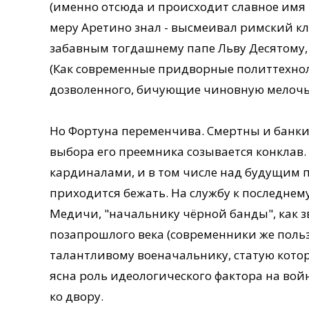
(именно отсюда и происходит славное имя 
меру Аретино знал - высмеивал римский кли
забавным тогдашнему папе Льву Десятому,
(Как современные придворные политтехнол
дозволенного, бичующие чиновную мелочь
Но Фортуна переменчива. Смертны и банкир
выбора его преемника созывается конклав.
кардиналами, и в том числе над будущим 
приходится бежать. На службу к последне
Медичи, "начальнику чёрной банды", как 
позапрошлого века (современники же пользо
талантливому военачальнику, статую котор
ясна роль идеологического фактора на вой
ко двору.