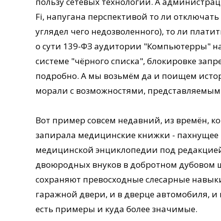
пользу сетевых технологий. А администра
Fi, напугана перспективой то ли отключать
углядел чего недозволенного), то ли плати
о сути 139-ФЗ аудитории "Компьютерры" н
системе "чёрного списка", блокировке зап
подробно. А мы возьмём да и поищем ист
морали с возможностями, представляемым
Вот пример совсем недавний, из времён, 
запирала медицинские книжки - пахнущее 
медицинской энциклопедии под редакцией 
двоюродных внуков в добротном дубовом шк
сохраняют превосходные слесарные навыки
гаражной двери, и в дверце автомобиля, и п
есть примеры и куда более значимые.