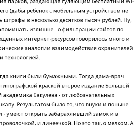
ция парков, раздающая гуляющим бесплатный Wi-
 его (дабы ребёнок с мобильным устройством не
ть штрафы в несколько десятков тысяч рублей. Ну,
апоминать излишне - о фильтрации сайтов по
рещённых интернет-ресурсов говорилось много и
орические аналогии взаимодействия охранителей
и технологией.
когда книги были бумажными. Тогда дама-врач
типографской краской второе издание Большой
академика Бакулева - от любознательных
апу. Результатом было то, что внуки и поныне
 - умеют открыть забарахливший замок и в
роволочкой, и линеечкой. Но это так, о мелком. А