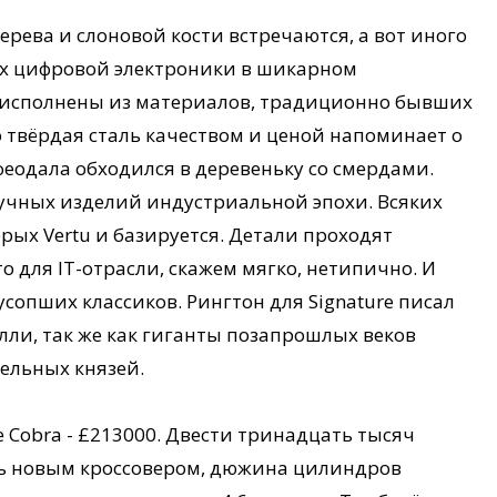
рева и слоновой кости встречаются, а вот иного
ах цифровой электроники в шикарном
tu исполнены из материалов, традиционно бывших
бо твёрдая сталь качеством и ценой напоминает о
феодала обходился в деревеньку со смердами.
тучных изделий индустриальной эпохи. Всяких
орых Vertu и базируется. Детали проходят
для IT-отрасли, скажем мягко, нетипично. И
усопших классиков. Рингтон для Signature писал
и, так же как гиганты позапрошлых веков
ельных князей.
e Cobra - £213000. Двести тринадцать тысяч
ель новым кроссовером, дюжина цилиндров