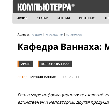
АРХИВ
СТАТЬИ
МНЕНИЯ
ИНТЕРВЬЮ
ТЕ
Архивы:
по дате
|
по разделам
|
по авторам
Кафедра Ваннаха: 
АРХИВ
КОЛОНКА ВАННАХА
автор :
Михаил Ваннах
13.12.2011
Есть в мире информационных технологий уни
единственен и неповторим. Другая продукци