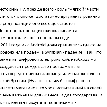
истории? Ну, прежде всего - роль "мягкой" части
д ли кто-то сможет достаточно аргументированно
по ряду позиций оно всё ещё остаётся
Но вот роль операционки оказывается
м некогда и ещё в прошлом году
011 года их с Android доли сравнялись где-то на
родолжила подъём, а Symbian - падение... Так что
сыщенными цифровой электроникой, необходимо
а создаются прежде всего программным
быть сосредоточены главные усилия маркетолого-
кой братии. (Ну а поскольку без цифрового
ни сети магазинов, то урок, испытанный на своей
чень важным и для бизнеса, и для государства, и
о, что нельзя пощупать пальчиками, -