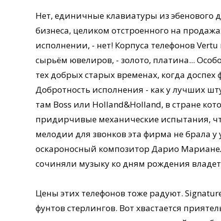
Нет, единичные клавиатуры из эбенового де
бизнеса, целиком отстроенного на продаж
исполнении, - нет! Корпуса телефонов Ver
сырьём ювелиров, - золото, платина... Осо
тех добрых старых временах, когда доспех 
Добротность исполнения - как у лучших ш
там Boss или Holland&Holland, в стране кот
придирчивые механические испытания, что 
мелодии для звонков эта фирма не брала у 
оскароносный композитор Дарио Марианелл
сочиняли музыку ко дням рождения владет
Цены этих телефонов тоже радуют. Signatur
фунтов стерлингов. Вот хвастается прият