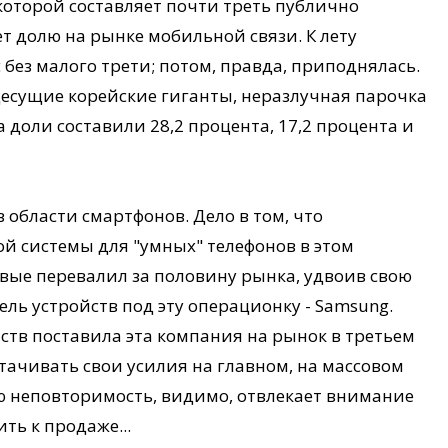
 которой составляет почти треть публично
т долю на рынке мобильной связи. К лету
 без малого трети; потом, правда, приподнялась.
десущие корейские гиганты, неразлучная парочка
а доли составили 28,2 процента, 17,2 процента и
области смартфонов. Дело в том, что
 системы для "умных" телефонов в этом
рвые перевалил за половину рынка, удвоив свою
ель устройств под эту операционку - Samsung.
ств поставила эта компания на рынок в третьем
отачивать свои усилия на главном, на массовом
ою неповторимость, видимо, отвлекает внимание
ть к продаже...