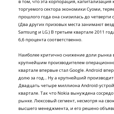
в том, что эта корпорация, капитализация
торгуемого сектора экономики Суоми, теряе
прошлого года она снизилась до четверти с
(Два других призовых места занимают вез
Samsung и LG.) В третьем квартале 2011 год
6,6 процента соответственно.
Наиболее критично снижение доли рынка в 
крупнейшим производителем операционной
квартале впервые стал Google. Android впе
долю за год... Ну а крупнейший производит
Двадцать четыре миллиона Android-устрой
квартале. Так что Nokia вынуждена сосред
рынке. Люксовый сегмент, несмотря на св
высшего менеджмента, и его решено объяви