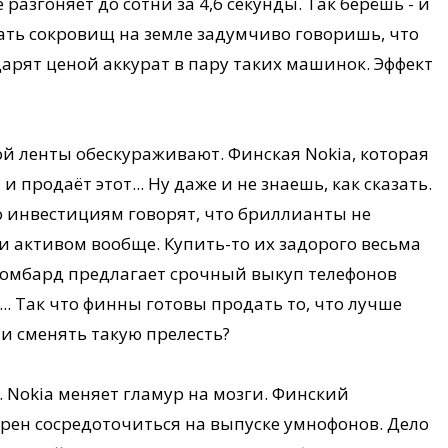
разгоняет до сотни за 4,6 секунды. Так берёшь - и
ать сокровищ на земле задумчиво говоришь, что
арят ценой аккурат в пару таких машинок. Эффект
ой ленты обескураживают. Финская Nokia, которая
и продаёт этот... Ну даже и не знаешь, как сказать.
по инвестициям говорят, что бриллианты не
и активом вообще. Купить-то их задорого весьма
ой ломбард предлагает срочный выкуп телефонов
... Так что финны готовы продать то, что лучше
ни сменять такую прелесть?
. Nokia меняет гламур на мозги. Финский
ен сосредоточиться на выпуске умнофонов. Дело