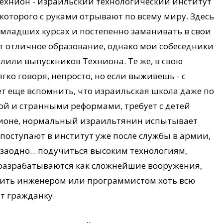
 Технион - израильский технологический институт
 которого с руками отрывают по всему миру. Здесь
 младших курсах и постепенно заманивать в свои
т отличное образование, однако мои собеседники
валили выпускников Техниона. Те же, в свою
гко говоря, непросто, но если выживешь - с
ет еще вспомнить, что израильская школа даже по
й и странными реформами, требует с детей
ехнионе, нормальный израильтянин испытывает
поступают в институт уже после службы в армии,
заодно... подучиться высоким технологиям,
 разрабатываются как сложнейшие вооружения,
жить инженером или программистом хоть всю
т гражданку.