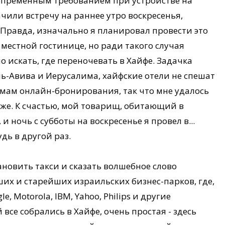
непременным требованием при устройстве на
чили встречу на раннее утро воскресенья,
 Правда, изначально я планировал провести это
 местной гостинице, но ради такого случая
 искать, где переночевать в Хайфе. Задачка
ль-Авива и Иерусалима, хайфские отели не спешат
мам онлайн-бронирования, так что мне удалось
уже. К счастью, мой товарищ, обитающий в
и ночь с субботы на воскресенье я провел в...
дь в другой раз.
ановить такси и сказать волшебное слово
их и старейших израильских бизнес-парков, где,
le, Motorola, IBM, Yahoo, Philips и другие
се собрались в Хайфе, очень простая - здесь