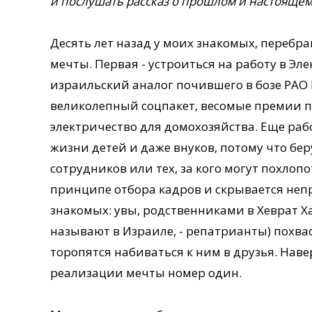
и послушать рассказ о прошлом и настоящем
Десять лет назад у моих знакомых, перебр
мечты. Первая - устроиться на работу в Э
израильский аналог почившего в бозе РАО 
великолепный соцпакет, весомые премии по
электричество для домохозяйства. Еще раб
жизни детей и даже внуков, потому что бе
сотрудников или тех, за кого могут похлоп
принципе отбора кадров и скрывается неп
знакомых: увы, родственниками в Хеврат Х
называют в Израиле, - репатрианты) похва
торопятся набиваться к ним в друзья. Наве
реализации мечты номер один.