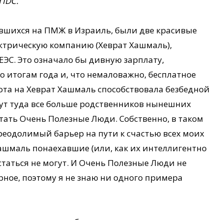
 IDC.
авшихся на ПМЖ в Израиль, были две красивые
лектрическую компанию (Хеврат Хашмаль),
ЕЭС. Это означало бы дивную зарплату,
 итогам года и, что немаловажно, бесплатное
ота на Хеврат Хашмаль способствовала безбедной
рут туда все больше родственников нынешних
отать Очень Полезные Люди. Собственно, в таком
реодолимый барьер на пути к счастью всех моих
ашмаль понаехавшие (или, как их интеллигентно
статься не могут. И Очень Полезные Люди не
рное, поэтому я не знаю ни одного примера