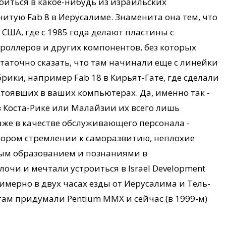
оиться в какое-нибудь из израильских
енитую Fab 8 в Иерусалиме. Знаменита она тем, что
 США, где с 1985 года делают пластины с
троллеров и других компонентов, без которых
точно сказать, что там начинали еще с линейки
рики, например Fab 18 в Кирьят-Гате, где сделали
, стоявших в ваших компьютерах. Да, именно так -
в Коста-Рике или Малайзии их всего лишь
даже в качестве обслуживающего персонала -
тором стремлении к саморазвитию, неплохие
ым образованием и познаниями в
очи и мечтали устроиться в Israel Development
римерно в двух часах езды от Иерусалима и Тель-
 там придумали Pentium MMX и сейчас (в 1999-м)