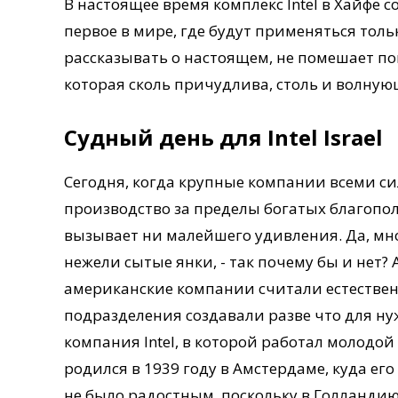
В настоящее время комплекс Intel в Хайфе с
первое в мире, где будут применяться толь
рассказывать о настоящем, не помешает пог
которая сколь причудлива, столь и волную
Судный день для Intel Israel
Сегодня, когда крупные компании всеми с
производство за пределы богатых благополу
вызывает ни малейшего удивления. Да, мно
нежели сытые янки, - так почему бы и нет?
американские компании считали естествен
подразделения создавали разве что для н
компания Intel, в которой работал молодо
родился в 1939 году в Амстердаме, куда ег
не было радостным, поскольку в Голланди