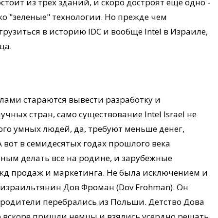
остоит из трех зданий, и скоро достроят еще одно -
ко "зеленые" технологии. Но прежде чем
рузиться в историю IDC и вообще Intel в Израиле,
ща.
илами стараются вывести разработку и
чных стран, само существование Intel Israel не
го умных людей, да, требуют меньше денег,
 А вот в семидесятых годах прошлого века
ным делать все на родине, и зарубежные
ужд продаж и маркетинга. Не была исключением и
й израильтянин Дов Фроман (Dov Frohman). Он
о родители перебрались из Польши. Детство Дова
ю вскоре пришли немцы и взялись усердно решать