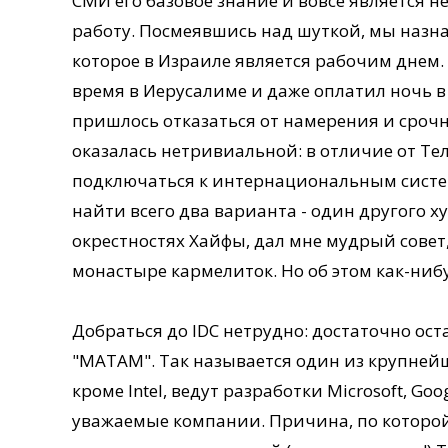
СМИ его базовое знание и вовсе является 
работу. Посмеявшись над шуткой, мы назна
которое в Израиле является рабочим днем.
время в Иерусалиме и даже оплатил ночь в
пришлось отказаться от намерения и срочно
оказалась нетривиальной: в отличие от Те
подключаться к интернациональным систе
найти всего два варианта - один другого х
окрестностях Хайфы, дал мне мудрый совет, 
монастыре кармелиток. Но об этом как-нибу
Добраться до IDC нетрудно: достаточно ост
"МАТАМ". Так называется один из крупнейш
кроме Intel, ведут разработки Microsoft, Goog
уважаемые компании. Причина, по которой в