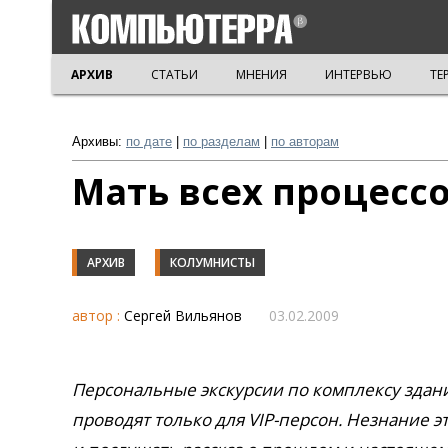
АРХИВ
СТАТЬИ
МНЕНИЯ
ИНТЕРВЬЮ
ТЕ
Архивы:
по дате
|
по разделам
|
по авторам
Мать всех процесс
АРХИВ
КОЛУМНИСТЫ
автор :
Сергей Вильянов
03.02.2009
Персональные экскурсии по комплексу зданий
проводят только для VIP-персон. Незнание э