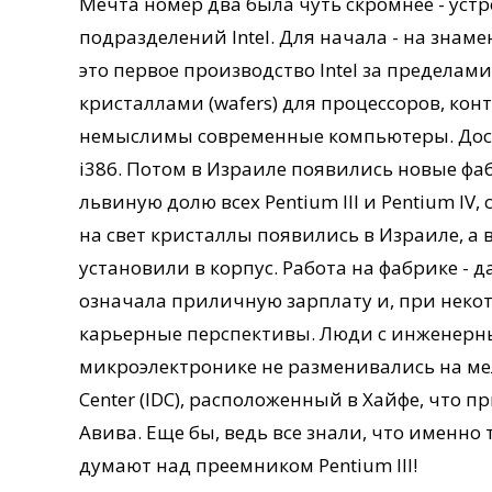
Мечта номер два была чуть скромнее - устр
подразделений Intel. Для начала - на знам
это первое производство Intel за пределами
кристаллами (wafers) для процессоров, кон
немыслимы современные компьютеры. Доста
i386. Потом в Израиле появились новые фаб
львиную долю всех Pentium III и Pentium IV
на свет кристаллы появились в Израиле, а 
установили в корпус. Работа на фабрике - 
означала приличную зарплату и, при неко
карьерные перспективы. Люди с инженерн
микроэлектронике не разменивались на мел
Center (IDC), расположенный в Хайфе, что п
Авива. Еще бы, ведь все знали, что именно
думают над преемником Pentium III!