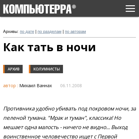
Togg
navi
Архивы:
по дате
|
по разделам
|
по авторам
Как тать в ночи
АРХИВ
КОЛУМНИСТЫ
автор :
Михаил Ваннах
06.11.2008
Противника удобно убивать под покровом ночи, за
пеленой тумана. "Мрак и туман", классика! Но
мешает одна малость - ничего не видно... Выход
воинственное человечество ищет с Первой