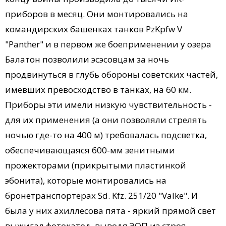
приборов в месяц. Они монтировались на
командирских башенках танков PzKpfw V
"Panther" и в первом же боеприменении у озера
Балатон позволили эсэсовцам за ночь
продвинуться в глубь обороны советских частей,
имевших превосходство в танках, на 60 км.
Приборы эти имели низкую чувствительность -
для их применения (а они позволяли стрелять
ночью где-то на 400 м) требовалась подсветка,
обеспечивающаяся 600-мм зенитными
прожекторами (прикрытыми пластинкой
эбонита), которые монтировались на
бронетранспортерах Sd. Kfz. 251/20 "Valke". И
была у них ахиллесова пята - яркий прямой свет
выжигал фотокатод, выводя ЭОП из строя.