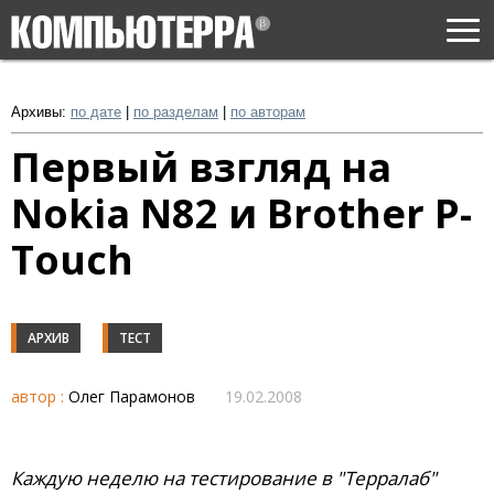
Togg
navi
Архивы:
по дате
|
по разделам
|
по авторам
Первый взгляд на
Nokia N82 и Brother P-
Touch
АРХИВ
ТЕСТ
автор :
Олег Парамонов
19.02.2008
Каждую неделю на тестирование в "Терралаб"