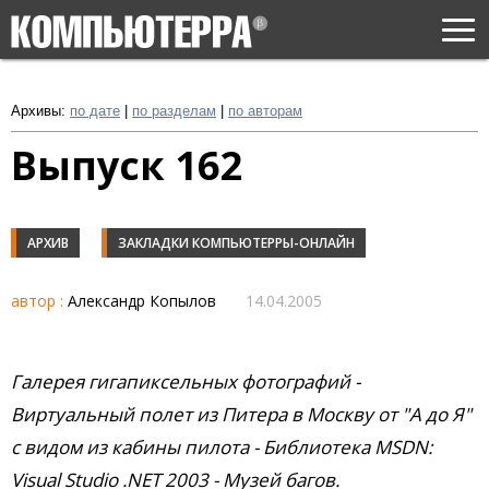
Togg
navi
Архивы:
по дате
|
по разделам
|
по авторам
Выпуск 162
АРХИВ
ЗАКЛАДКИ КОМПЬЮТЕРРЫ-ОНЛАЙН
автор :
Александр Копылов
14.04.2005
Галерея гигапиксельных фотографий -
Виртуальный полет из Питера в Москву от "А до Я"
с видом из кабины пилота - Библиотека MSDN:
Visual Studio .NET 2003 - Музей багов.