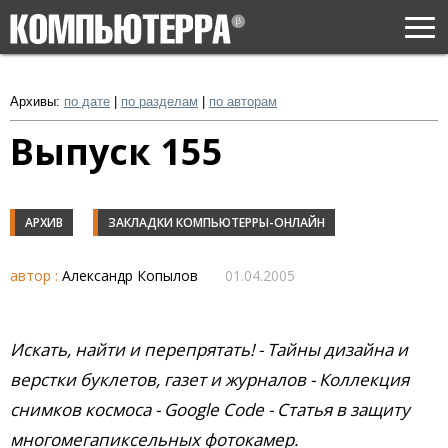
Togg
navi
Архивы:
по дате
|
по разделам
|
по авторам
Выпуск 155
АРХИВ
ЗАКЛАДКИ КОМПЬЮТЕРРЫ-ОНЛАЙН
автор :
Александр Копылов
01.04.2005
Искать, найти и перепрятать! - Тайны дизайна и
верстки буклетов, газет и журналов - Коллекция
снимков космоса - Google Code - Статья в защиту
многомегапиксельных фотокамер.