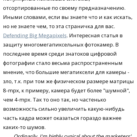
отсортированные по своему предназначению.
Иными словами, если вы знаете что и как искать,
но не знаете чем, то эта страничка для вас.
Defending Big Megapixels
. Интересная статья в
защиту многомегапиксельных фотокамер. В
последнее время среди знатоков цифровой
фотографии стало весьма распространенным
мнение, что большие мегапиксели для камеры -
зло, т.к. при том же физическом размере матрицы
8-mpx, к примеру, камера будет более "шумной",
чем 4-mpx. Так то оно так, но частенько
возможность сильно увеличить какую-нибудь
часть кадра может оказаться гораздо важнее
каких-то шумов.
Ordinarily, I'm highly cynical about the marketers'