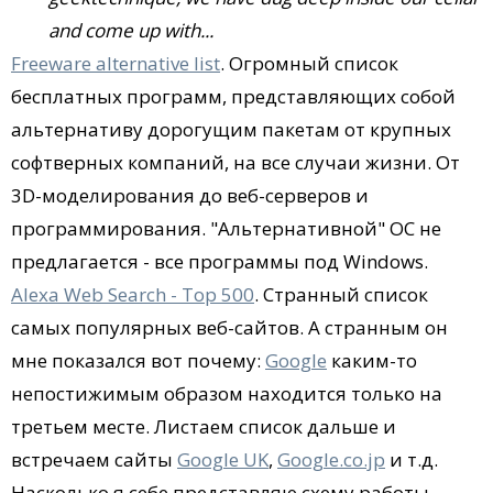
and come up with...
Freeware alternative list
. Огромный список
бесплатных программ, представляющих собой
альтернативу дорогущим пакетам от крупных
софтверных компаний, на все случаи жизни. От
3D-моделирования до веб-серверов и
программирования. "Альтернативной" ОС не
предлагается - все программы под Windows.
Alexa Web Search - Top 500
. Странный список
самых популярных веб-сайтов. А странным он
мне показался вот почему:
Google
каким-то
непостижимым образом находится только на
третьем месте. Листаем список дальше и
встречаем сайты
Google UK
,
Google.co.jp
и т.д.
Насколько я себе представляю схему работы