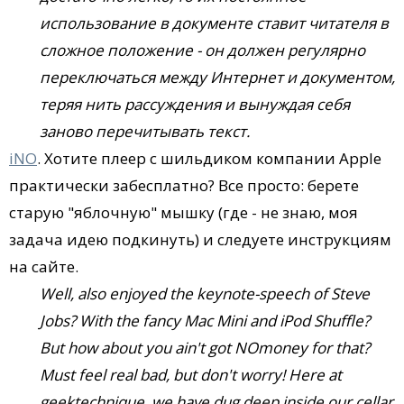
использование в документе ставит читателя в
сложное положение - он должен регулярно
переключаться между Интернет и документом,
теряя нить рассуждения и вынуждая себя
заново перечитывать текст.
iNO
. Хотите плеер с шильдиком компании Apple
практически забесплатно? Все просто: берете
старую "яблочную" мышку (где - не знаю, моя
задача идею подкинуть) и следуете инструкциям
на сайте.
Well, also enjoyed the keynote-speech of Steve
Jobs? With the fancy Mac Mini and iPod Shuffle?
But how about you ain't got NOmoney for that?
Must feel real bad, but don't worry! Here at
geektechnique, we have dug deep inside our cellar