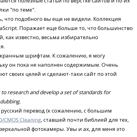
чаются полезные статьи по верстке сайтов и по их
лки "по теме".
ь, что подобного вы еще не видели. Коллекция
vaScript. Поражает еще больше то, что большинство
й, как известно, весьма избирательно
я.
экранным шрифтам. К сожалению, я могу
льку он пока не наполнен содержимым. Очень
яют своих целей и сделают-таки сайт по этой
 to research and develop a set of standards for
d dubbing.
русский перевод (к сожалению, с большим
D/CMOS Cleaning
, ставшей почти библией для тех,
зеркальной фотокамеры. Увы и ах, для меня это