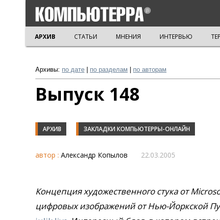
АРХИВ
СТАТЬИ
МНЕНИЯ
ИНТЕРВЬЮ
ТЕ
Архивы:
по дате
|
по разделам
|
по авторам
Выпуск 148
АРХИВ
ЗАКЛАДКИ КОМПЬЮТЕРРЫ-ОНЛАЙН
автор :
Александр Копылов
22.03.2005
Концепция художественного стука от Microsoft
цифровых изображений от Нью-Йоркской Пу