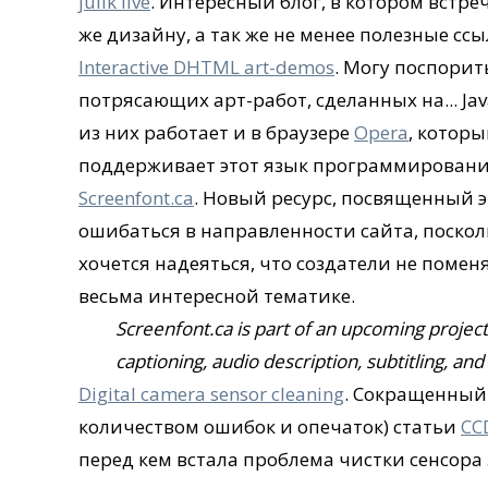
julik live
. Интересный блог, в котором встре
же дизайну, а так же не менее полезные ссы
Interactive DHTML art-demos
. Могу поспорит
потрясающих арт-работ, сделанных на... Ja
из них работает и в браузере
Opera
, которы
поддерживает этот язык программировани
Screenfont.ca
. Новый ресурс, посвященный 
ошибаться в направленности сайта, поско
хочется надеяться, что создатели не помен
весьма интересной тематике.
Screenfont.ca is part of an upcoming project
captioning, audio description, subtitling, an
Digital camera sensor cleaning
. Сокращенный 
количеством ошибок и опечаток) статьи
CC
перед кем встала проблема чистки сенсора 