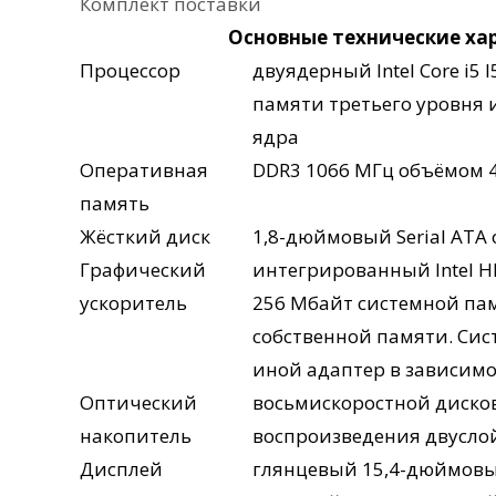
Комплект поставки
Основные технические ха
Процессор
двуядерный Intel Core i5 
памяти третьего уровня 
ядра
Оперативная
DDR3 1066 МГц объёмом 4
память
Жёсткий диск
1,8-дюймовый Serial ATA
Графический
интегрированный Intel H
ускоритель
256 Мбайт системной пам
собственной памяти. Сис
иной адаптер в зависимо
Оптический
восьмискоростной дисков
накопитель
воспроизведения двусло
Дисплей
глянцевый 15,4-дюймовый