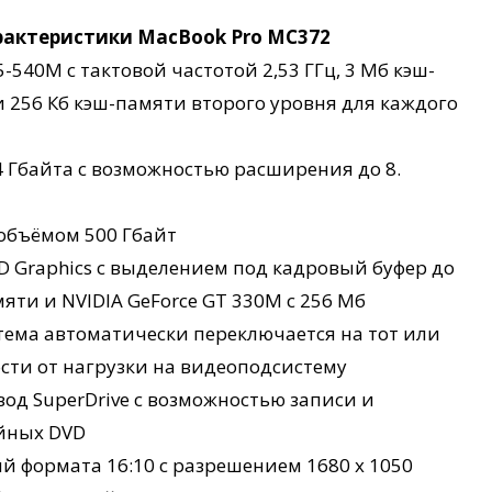
рактеристики MacBook Pro MС372
I5-540M с тактовой частотой 2,53 ГГц, 3 Мб кэш-
и 256 Кб кэш-памяти второго уровня для каждого
 Гбайта с возможностью расширения до 8.
 объёмом 500 Гбайт
D Graphics c выделением под кадровый буфер до
яти и NVIDIA GeForce GT 330M c 256 Мб
тема автоматически переключается на тот или
сти от нагрузки на видеоподсистему
од SuperDrive с возможностью записи и
йных DVD
 формата 16:10 с разрешением 1680 х 1050