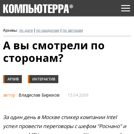
Togg
navi
Архивы:
по дате
|
по разделам
|
по авторам
А вы смотрели по
сторонам?
АРХИВ
ИНТЕРАКТИВ
автор :
Владислав Бирюков
15.04.2009
За один день в Москве спикер компании Intel
успел провести переговоры с шефом "Роснано" и