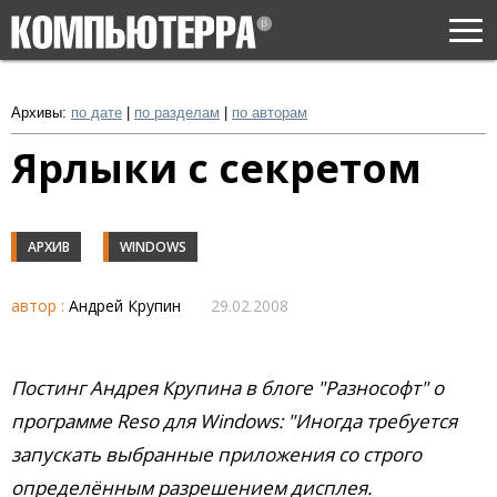
Togg
navi
Архивы:
по дате
|
по разделам
|
по авторам
Ярлыки с секретом
АРХИВ
WINDOWS
автор :
Андрей Крупин
29.02.2008
Постинг Андрея Крупина в блоге "Разнософт" о
программе Reso для Windows: "Иногда требуется
запускать выбранные приложения со строго
определённым разрешением дисплея.