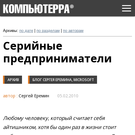
Togg
navi
Архивы:
по дате
|
по разделам
|
по авторам
Серийные
предприниматели
АРХИВ
БЛОГ СЕРГЕЯ ЕРЕМИНА, MICROSOFT
автор :
Сергей Еремин
05.02.2010
Любому человеку, который считает себя
айтишником, хотя бы один раз в жизни стоит