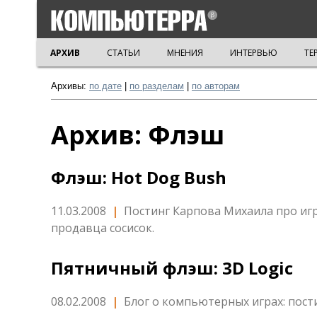
АРХИВ
СТАТЬИ
МНЕНИЯ
ИНТЕРВЬЮ
ТЕ
Архивы:
по дате
|
по разделам
|
по авторам
Архив: Флэш
Флэш: Hot Dog Bush
11.03.2008
|
Постинг Карпова Михаила про иг
продавца сосисок.
Пятничный флэш: 3D Logic
08.02.2008
|
Блог о компьютерных играх: пост