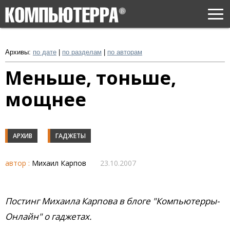
Togg
navi
Архивы:
по дате
|
по разделам
|
по авторам
Меньше, тоньше,
мощнее
АРХИВ
ГАДЖЕТЫ
автор :
Михаил Карпов
23.10.2007
Постинг Михаила Карпова в блоге "Компьютерры-
Онлайн" о гаджетах.