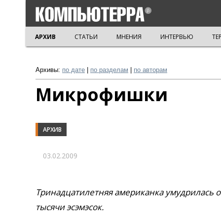
АРХИВ
СТАТЬИ
МНЕНИЯ
ИНТЕРВЬЮ
ТЕ
Архивы:
по дате
|
по разделам
|
по авторам
Микрофишки
АРХИВ
03.02.2009
Тринадцатилетняя американка умудрилась от
тысячи эсэмэсок.