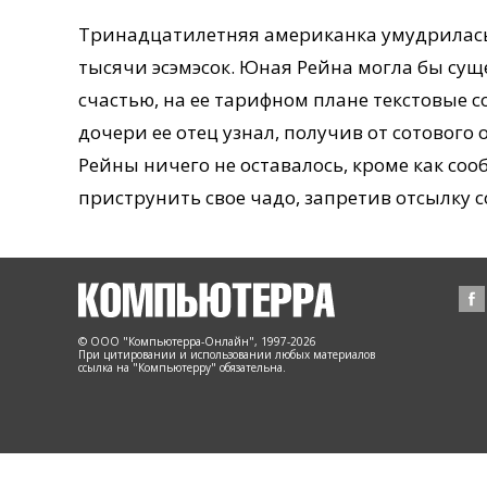
Тринадцатилетняя американка умудрилась 
тысячи эсэмэсок. Юная Рейна могла бы сущ
счастью, на ее тарифном плане текстовые
дочери ее отец узнал, получив от сотовог
Рейны ничего не оставалось, кроме как соо
приструнить свое чадо, запретив отсылку 
© ООО "Компьютерра-Онлайн", 1997-2026
При цитировании и использовании любых материалов
ссылка на "Компьютерру" обязательна.