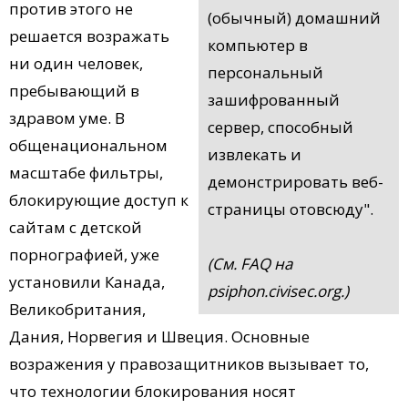
против этого не
(обычный) домашний
решается возражать
компьютер в
ни один человек,
персональный
пребывающий в
зашифрованный
здравом уме. В
сервер, способный
общенациональном
извлекать и
масштабе фильтры,
демонстрировать веб-
блокирующие доступ к
страницы отовсюду".
сайтам с детской
порнографией, уже
(См. FAQ на
установили Канада,
psiphon.civisec.org.)
Великобритания,
Дания, Норвегия и Швеция. Основные
возражения у правозащитников вызывает то,
что технологии блокирования носят