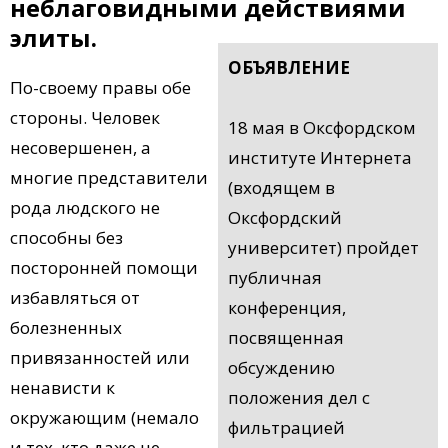
неблаговидными действиями
элиты.
ОБЪЯВЛЕНИЕ
По-своему правы обе
стороны. Человек
18 мая в Оксфордском
несовершенен, а
институте Интернета
многие представители
(входящем в
рода людского не
Оксфордский
способны без
университет) пройдет
посторонней помощи
публичная
избавляться от
конференция,
болезненных
посвященная
привязанностей или
обсуждению
ненависти к
положения дел с
окружающим (немало
фильтрацией
и тех, кто даже не