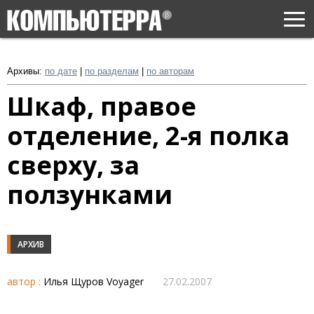
Togg
navi
Архивы:
по дате
|
по разделам
|
по авторам
Шкаф, правое
отделение, 2-я полка
сверху, за
ползунками
АРХИВ
автор :
Илья Щуров Voyager
27.02.2007