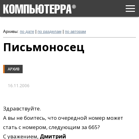
Togg
navi
Архивы:
по дате
|
по разделам
|
по авторам
Письмоносец
АРХИВ
16.11.2006
Здравствуйте.
А вы не боитесь, что очередной номер может
стать с номером, следующим за 665?
С уважением,
Дмитрий