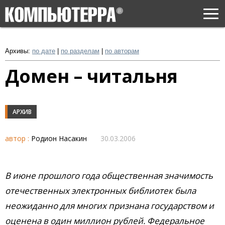
Togg
navi
Архивы:
по дате
|
по разделам
|
по авторам
Домен – читальня
АРХИВ
автор :
Родион Насакин
30.03.2006
В июне прошлого года общественная значимость
отечественных электронных библиотек была
неожиданно для многих признана государством и
оценена в один миллион рублей. Федеральное