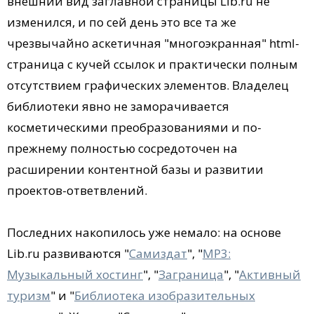
внешний вид заглавной страницы Lib.ru не
изменился, и по сей день это все та же
чрезвычайно аскетичная "многоэкранная" html-
страница с кучей ссылок и практически полным
отсутствием графических элементов. Владелец
библиотеки явно не заморачивается
косметическими преобразованиями и по-
прежнему полностью сосредоточен на
расширении контентной базы и развитии
проектов-ответвлений.
Последних накопилось уже немало: на основе
Lib.ru развиваются "
Самиздат
", "
MP3:
Музыкальный хостинг
", "
Заграница
", "
Активный
туризм
" и "
Библиотека изобразительных