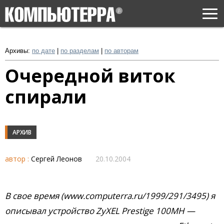
Togg
navi
Архивы:
по дате
|
по разделам
|
по авторам
Очередной виток
спирали
АРХИВ
автор :
Сергей Леонов
20.10.2004
В свое время (www.computerra.ru/1999/291/3495) я
описывал устройство ZyXEL Prestige 100MH —