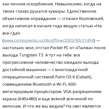
как личное оскорбление. Невыносимо, когда на
твоих глазах рушатся кумиры. Единственное
объективное оправдание — сглазил Козловский,
когда написал в начале года вещую статью «На-
все-гда!»
(
www.compulenta.ru/dk/offline/2003/90/31494
) —
настолько, мол, отстал Pocket PC от «Палма» после
выхода Tungsten Т3. А тут на тебе: все
прогрессивное человечество ожидало выхода
достойной машинки — с многозадачной
операционной системой Palm OS 6 (Cobalt),
совмещением Bluetooth и Wi-Fi, 600-
мегагерцовым процессором, VGA-разрешением
экрана (640x480) и еще всякой всячиной по
мелочам. И что же мы видим? На свет является