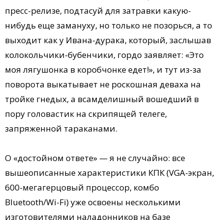
пресс-релизе, подтасуй для затравки какую-
нибудь еще замануху, но только не позорься, а то
выходит как у Ивана-дурака, который, заслышав
колокольчики-бубенчики, гордо заявляет: «Это
моя лягушонка в коробчонке едет!», и тут из-за
поворота выкатывает не роскошная деваха на
тройке гнедых, а всамделишный вошедший в
пору головастик на скрипящей телеге,
запряженной тараканами.
О «достойном ответе» — я не случайно: все
вышеописанные характеристики КПК (VGA-экран,
600-мегагерцовый процессор, комбо
Bluetooth/Wi-Fi) уже освоены несколькими
изготовителями наладонников на базе