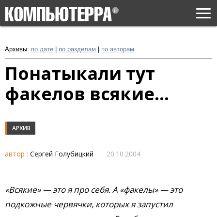
Togg
navi
Архивы:
по дате
|
по разделам
|
по авторам
Понатыкали тут
факелов всякие…
АРХИВ
автор :
Сергей Голубицкий
20.10.2004
«Всякие» — это я про себя. А «факелы» — это
подкожные червячки, которых я запустил