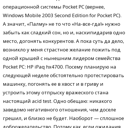
операционной системы Pocket PC (вернее,
Windows Mobile 2003 Second Edition for Pocket PC).
А значит, «Палму» не то что «На-все-гда!» нужно
забыть как сладкий сон, но и, наскипидарив одно
место, догонять конкурентов. А пока суть да дело,
возникло у меня страстное желание пожить под
одной крышей с нынешним лидером семейства
Pocket PC: HP iPaq hx4700. Посему планирую на
следующей неделе обстоятельно протестировать
машинку, погонять ее в хвост и в гриву и
устроить этому отпрыску вражеского стана
настоящий acid test. Одно обещаю: никакого
заведомо негативного отношения, чем доселе
грешил, и близко не будет. Наоборот — сплошное
доброжелательство. Потому как, если ожидания