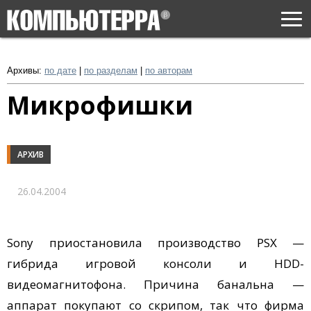
Togg
navi
Архивы:
по дате
|
по разделам
|
по авторам
Микрофишки
АРХИВ
26.04.2004
Sony приостановила производство PSX —
гибрида игровой консоли и HDD-
видеомагнитофона. Причина банальна —
аппарат покупают со скрипом, так что фирма