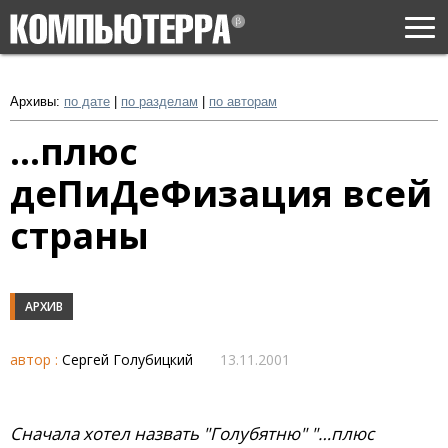
Togg
navi
Архивы:
по дате
|
по разделам
|
по авторам
…плюс
деПиДеФизация всей
страны
АРХИВ
автор :
Сергей Голубицкий
13.11.2001
Сначала хотел назвать "Голубятню" "…плюс