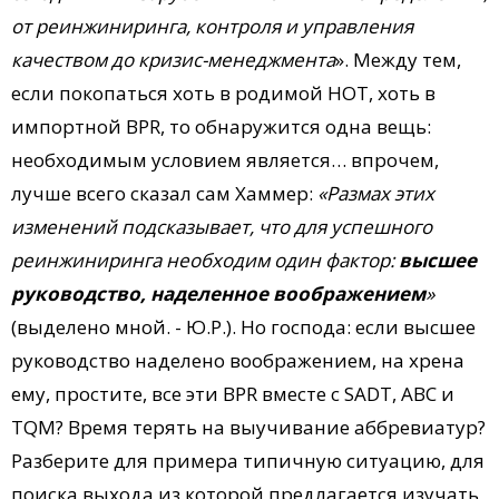
от реинжиниринга, контроля и управления
качеством до кризис-менеджмента
». Между тем,
если покопаться хоть в родимой НОТ, хоть в
импортной BPR, то обнаружится одна вещь:
необходимым условием является… впрочем,
лучше всего сказал сам Хаммер:
«Размах этих
изменений подсказывает, что для успешного
реинжиниринга необходим один фактор:
высшее
руководство, наделенное воображением
»
(выделено мной. - Ю.Р.). Но господа: если высшее
руководство наделено воображением, на хрена
ему, простите, все эти BPR вместе с SADT, АВС и
TQM? Время терять на выучивание аббревиатур?
Разберите для примера типичную ситуацию, для
поиска выхода из которой предлагается изучать