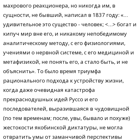
махрового реакционера, но никогда им, в
сущности, не бывший, написал в 1837 году: «…
удивительное это существо - человек; <…> богат и
кипуч мир вне его, и никакому непобедимому
аналитическому методу, с его физиологиями,
учениями о нервной системе, с его медициной и
метафизикой, не понять его, а стало быть, и не
объяснить». То было время триумфа
рационального подхода к устройству жизни,
когда даже очевидная катастрофа
прекраснодушных идей Руссо и его
последователей, выразившаяся в чудовищной
(по тем временам; после, увы, бывало и похуже)
жестокости якобинской диктатуры, не могла
отвратить умы от заманчивой перспективы