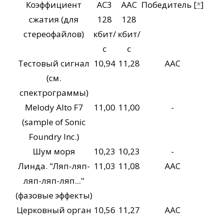
Коэффициент
AC3
AAC
Победитель
[
*
]
сжатия (для
128
128
стереофайлов)
кбит/
кбит/
с
с
Тестовый сигнал
10,94
11,28
ААС
(см.
спектрограммы)
Melody Alto F7
11,00
11,00
-
(sample of Sonic
Foundry Inc.)
Шум моря
10,23
10,23
-
Линда. "Ляп-ляп-
11,03
11,08
ААС
ляп-ляп-ляп..."
(фазовые эффекты)
Церковный орган
10,56
11,27
ААС