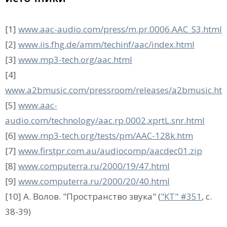
[1]
www.aac-audio.com/press/m.pr.0006.AAC_S3.html
[2]
www.iis.fhg.de/amm/techinf/aac/index.html
[3]
www.mp3-tech.org/aac.html
[4]
www.a2bmusic.com/pressroom/releases/a2bmusic.ht
[5]
www.aac-
audio.com/technology/aac.rp.0002.xprtL.snr.html
[6]
www.mp3-tech.org/tests/pm/AAC-128k.htm
[7]
www.firstpr.com.au/audiocomp/aacdec01.zip
[8]
www.computerra.ru/2000/19/47.html
[9]
www.computerra.ru/2000/20/40.html
[10] А. Волов. "Пространство звука" (
"КТ" #351
, с.
38-39)