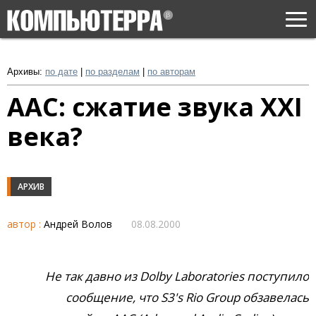
Togg
navi
Архивы:
по дате
|
по разделам
|
по авторам
ААС: сжатие звука XXI
века?
АРХИВ
автор :
Андрей Волов
08.08.2000
Не так давно из Dolby Laboratories поступило
сообщение, что S3's Rio Group обзавелась