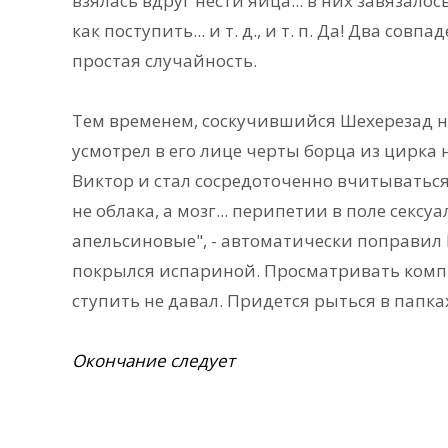
взялась вдруг нести яйца... в них завязалос
как поступить... и т. д., и т. п. Да! Два сов
простая случайность.
Тем временем, соскучившийся Шехерезад на
усмотрел в его лице черты борца из цирка 
Виктор и стал сосредоточенно вчитываться
не облака, а мозг... перипетии в поле сексу
апельсиновые", - автоматически поправил 
покрылся испариной. Просматривать компь
ступить не давал. Придется рыться в папка
Окончание следует