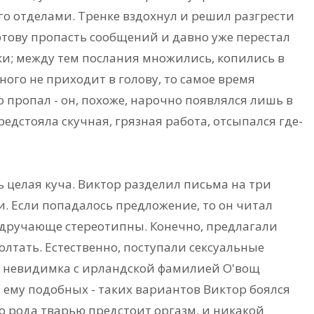
о отделами. Тренке вздохнул и решил разгрести
ртову пропасть сообщений и давно уже перестал
ки; между тем послания множились, копились в
ого не приходит в голову, то самое время
 пропал - он, похоже, нарочно появлялся лишь в
едстояла скучная, грязная работа, отсыпался где-
ь целая куча. Виктор разделил письма на три
. Если попадалось предложение, то он читал
удручающе стереотипны. Конечно, предлагали
болтать. Естественно, поступали сексуальные
й невидимка с ирландской фамилией О'вощ
й ему подобных - таких вариантов Виктор боялся
ого рода тварью предстоит оргазм, и никакой