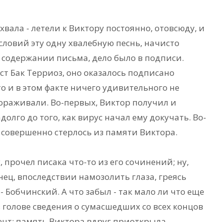
хвала - летели к Виктору постоянно, отовсюду, и
ловий эту одну хвалебную песнь, начисто
 содержании письма, дело было в подписи.
ст Бак Терриоз, оно оказалось подписано
о и в этом факте ничего удивительного не
тораживали. Во-первых, Виктор получил и
олго до того, как вирус начал ему докучать. Во-
 совершенно стерлось из памяти Виктора.
 прочел писака что-то из его сочинений; ну,
нец, впоследствии намозолить глаза, греясь
- Бобчинский. А что забыл - так мало ли что еще
в голове сведения о сумасшедших со всех концов
мент: память Виктора вдруг приоткрыла