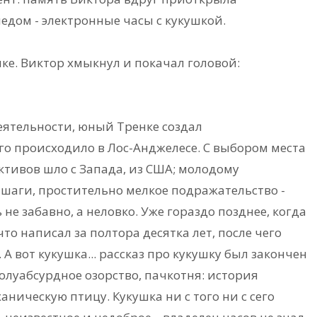
едом - электронные часы с кукушкой.
лке. Виктор хмыкнул и покачал головой:
деятельности, юный Тренке создал
го происходило в Лос-Анджелесе. С выбором места
тивов шло с Запада, из США; молодому
аги, простительно мелкое подражательство -
не забавно, а неловко. Уже гораздо позднее, когда
что написал за полтора десятка лет, после чего
А вот кукушка... рассказ про кукушку был закончен
луабсурдное озорство, пачкотня: история
ническую птицу. Кукушка ни с того ни с сего