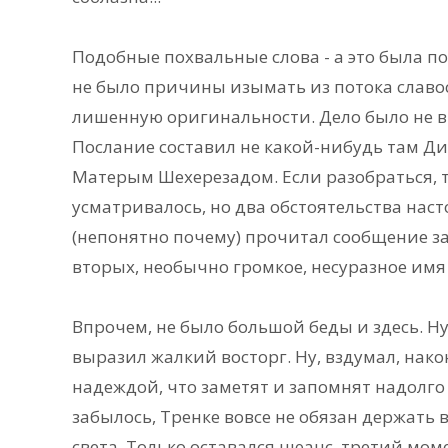
Подобные похвальные слова - а это была по
не было причины изымать из потока славос
лишенную оригинальности. Дело было не в
Послание составил не какой-нибудь там Ди
Матерым Шехерезадом. Если разобраться, т
усматривалось, но два обстоятельства нас
(непонятно почему) прочитал сообщение зад
вторых, необычно громкое, несуразное имя
Впрочем, не было большой беды и здесь. Ну,
выразил жалкий восторг. Ну, вздумал, нако
надеждой, что заметят и запомнят надолго 
забылось, Тренке вовсе не обязан держать 
света. Только оставался нюанс, третий мо