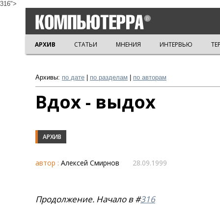
316">
АРХИВ
СТАТЬИ
МНЕНИЯ
ИНТЕРВЬЮ
ТЕ
Архивы:
по дате
|
по разделам
|
по авторам
Вдох - выдох
АРХИВ
автор :
Алексей Смирнов
28.09.1999
Продолжение. Начало в #
316