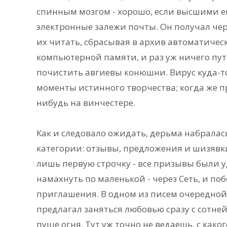
спинным мозгом - хорошо, если высшими ег
электронные залежи почты. Он получал че
их читать, сбрасывая в архив автоматичес
компьютерной памяти, и раз уж ничего путн
почистить авгиевы конюшни. Вирус куда-то
моменты истинного творчества; когда же пр
нибудь на винчестере.
Как и следовало ожидать, дерьма набралас
категории: отзывы, предложения и шизявки
лишь первую строчку - все призывы были 
намахнуть по маленькой - через Сеть, и по
приглашения. В одном из писем очередно
предлагал заняться любовью сразу с сотне
пуще огня. Тут уж точно не ведаешь, с как