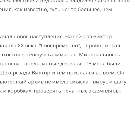
ь неизвестное и недоброе... владелец часов не знал,
падения, как известно, суть нечто большее, чем
чал новое наступление. На сей раз Виктор
начала ХХ века. "Своевременно", - пробормотал
 в осточертевшую галиматью. Минеральность...
альности... апельсинные деревья... "У меня были
Шехерезада Виктор и тем признался во всем. Он
ютерный архив не имело смысла - вирус и шагу
х и коробках, проверять печатные экземпляры.