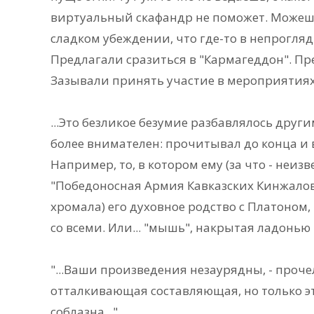
виртуальный скафандр не поможет. Можешь
сладком убеждении, что где-то в непрогля
Предлагали сразиться в "Кармагеддон". П
Зазывали принять участие в мероприятиях
...Это безликое безумие разбавлялось друг
более внимателен: прочитывал до конца и 
Например, то, в котором ему (за что - неи
"Победоносная Армия Кавказских Кинжалов"
хромала) его духовное родство с Платоном,
со всеми. Или... "мышь", накрытая ладонью
"...Ваши произведения незаурядны, - прочел
отталкивающая составляющая, но только эт
соблазна..."