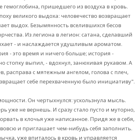
 гемоглобина, пришедшего из воздуха в кровь.
поху великого выдоха: человечество возвращает
лает выдох. Безымянность вселившихся бесов
рчества. Из легиона в легион: сатана, сделавший
ыхает - и наслаждается удушливым ароматом.
я - это время и ничего больше; история -
о стопку выпил, - вдохнул, занюхивая рукавом. А
, расправа с мятежным ангелом, голова с плеч,
озвращает себе перехваченную было инициативу".
мощности. Он чертыхнулся: ускользнула мысль.
ерь уже не вернешь. И сразу стало пусто и муторно,
порвать в клочья уже написанное. Придя же в себя,
 вовсю и приглашает чем-нибудь себя заполнить.
вычка, уже впиталось в кровь и управляется