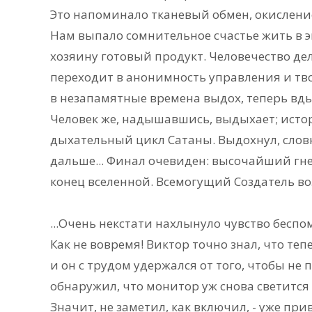
Это напоминало тканевый обмен, окисление
Нам выпало сомнительное счастье жить в э
хозяину готовый продукт. Человечество де
переходит в анонимность управления и тво
в незапамятные времена выдох, теперь вд
Человек же, надышавшись, выдыхает; истори
дыхательный цикл Сатаны. Выдохнул, словн
дальше... Финал очевиден: высочайший гнев
конец вселенной. Всемогущий Создатель в
...Очень некстати нахлынуло чувство беспо
Как не вовремя! Виктор точно знал, что теп
и он с трудом удержался от того, чтобы не 
обнаружил, что монитор уж снова светится
Значит, не заметил, как включил, - уже при