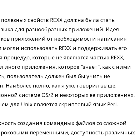
 полезных свойств REXX должна была стать
языка для разнообразных приложений. Идея
чиков приложений от необходимости написания
и могли использовать REXX и поддерживать его
процедур, которые не являются частью REXX,
 иного приложения, которое "знает", как с ними
сь, пользователь должен был бы учить не
н. Наиболее полно, как я уже говорил выше,
онной системе OS/2 и некоторых ее приложениях.
 чем для Unix является скриптовый язык Perl.
жность создания командных файлов со сложной
строковыми переменными, доступность различных