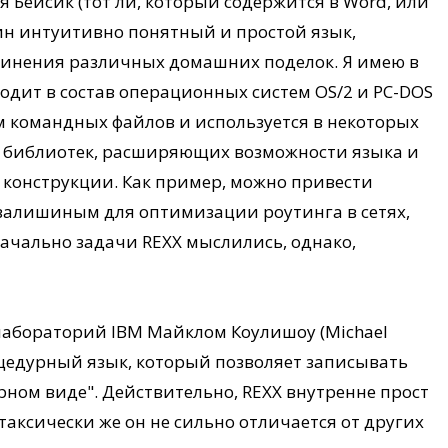
 Бейсик (тот ли, который содержится в Word, или
дин интуитивно понятный и простой язык,
очинения различных домашних поделок. Я имею в
одит в состав операционных систем OS/2 и PC-DOS
м командных файлов и используется в некоторых
о библиотек, расширяющих возможности языка и
конструкции. Как пример, можно привести
валишиным для оптимизации роутинга в сетях,
ачально задачи REXX мыслились, однако,
лабораторий IBM Майклом Коулишоу (Michael
роцедурный язык, который позволяет записывать
ном виде". Действительно, REXX внутренне прост
нтаксически же он не сильно отличается от других