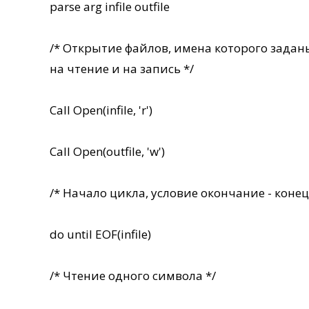
parse arg infile outfile
/* Открытие файлов, имена которого зада
на чтение и на запись */
Call Open(infile, 'r')
Call Open(outfile, 'w')
/* Начало цикла, условие окончание - конец
do until EOF(infile)
/* Чтение одного символа */