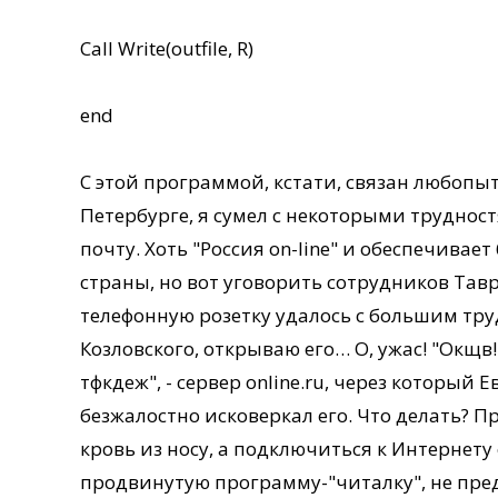
Call Write(outfile, R)
end
С этой программой, кстати, связан любопы
Петербурге, я сумел с некоторыми труднос
почту. Хоть "Россия on-line" и обеспечива
страны, но вот уговорить сотрудников Тав
телефонную розетку удалось с большим тр
Козловского, открываю его… О, ужас! "Окщ
тфкдеж", - сервер online.ru, через которы
безжалостно исковеркал его. Что делать? П
кровь из носу, а подключиться к Интернету
продвинутую программу-"читалку", не пре