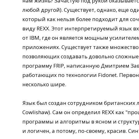
нам жизнь? Зачастую под рукой оказывается
любой другой). Существует, однако, еще о
который как нельзя более подходит для с
виду REXX. Этот интерпретируемый язык вх
от IBM, где он является мощным усилителе
приложениях. Существует также множеств
позволяющих создавать довольно сложные 
программу FRIP, написанную Дмитрием За
работающих по технологии Fidonet. Первон
несколько шире.
Язык был создан сотрудником британских 
Cowlishaw). Сам он определил REXX как "п
программы и алгоритмы в ясном и структур
и логичен, а потому, по-своему, красив. Си