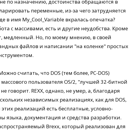
о не по назначению, достоинства обращаются в
кларировать переменные, из-за чего затрудняется
де в имя My_Cool_Variable вкралась опечатка?
ота с массивами, есть и другие неудобства. Кроме
т, медленный. Но, по моему мнению, в своей
андных файлов и написании "на коленке" простых
инструментом.
Можно считать, что DOS (тем более, PC-DOS)
 массового пользователя OS/2, "лучшей 32-битной
е говорит. REXX, однако, не умер, а, благодаря
ескольких независимых реализациях, как для DOS,
ди этих реализаций есть бесплатные, условно-
ы языка, документация и средства разработки.
аспространяемый Brexx, который реализован для