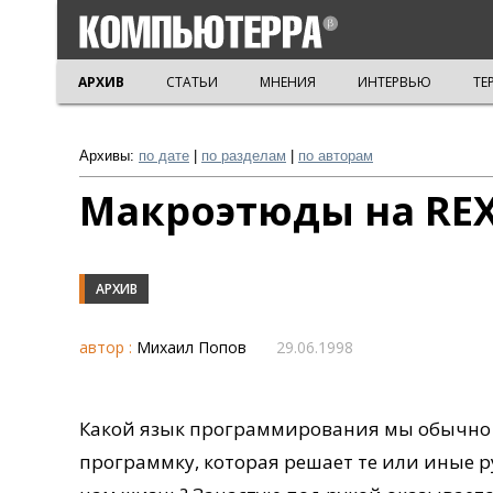
АРХИВ
СТАТЬИ
МНЕНИЯ
ИНТЕРВЬЮ
ТЕ
Архивы:
по дате
|
по разделам
|
по авторам
Макроэтюды на RE
АРХИВ
автор :
Михаил Попов
29.06.1998
Какой язык программирования мы обычно
программку, которая решает те или иные р