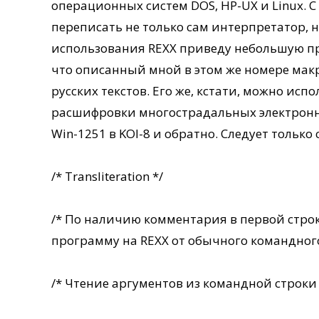
операционных систем DOS, HP-UX и Linux. С с
переписать не только сам интерпретатор, н
использования REXX приведу небольшую про
что описанный мной в этом же номере макр
русских текстов. Его же, кстати, можно исп
расшифровки многострадальных электронн
Win-1251 в KOI-8 и обратно. Следует тольк
/* Transliteration */
/* По наличию комментария в первой стро
программу на REXX от обычного командного
/* Чтение аргументов из командной строки 