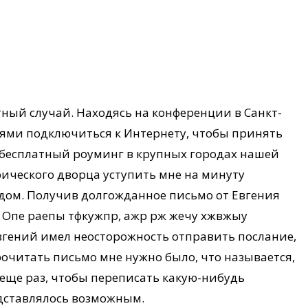
тный случай. Находясь на конференции в Санкт-
тями подключиться к Интернету, чтобы принять
ет бесплатный роуминг в крупных городах нашей
рического дворца уступить мне на минуту
удом. Получив долгожданное письмо от Евгения
в! Опе раепы тфкужпр, ажр рж жечу хжвжыу
й Евгений имел неосторожность отправить послание,
рочитать письмо мне нужно было, что называется,
 еще раз, чтобы переписать какую-нибудь
дставлялось возможным.