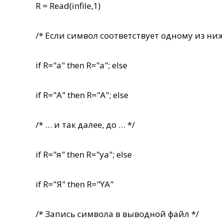
R = Read(infile,1)
/* Если символ соответствует одному из ни
if R="а" then R="a"; else
if R="A" then R="А"; else
/* … и так далее, до … */
if R="я" then R="ya"; else
if R="Я" then R="YA"
/* Запись символа в выводной файл */