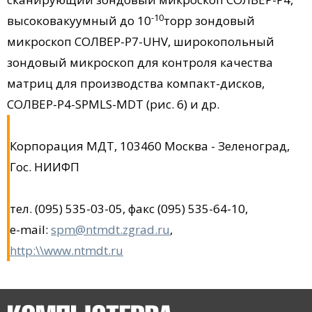
-10
высоковакуумный до 10
торр зондовый
микроскоп СОЛВЕР-Р7-UHV, широкопольный
зондовый микроскоп для контроля качества
матриц для производства компакт-дисков,
СОЛВЕР-Р4-SPMLS-MDT (рис. 6) и др.
Корпорация МДТ, 103460 Москва - Зеленоград,
Гос. НИИФП
тел. (095) 535-03-05, факс (095) 535-64-10,
e-mail:
spm@ntmdt.zgrad.ru
,
http:\\www.ntmdt.ru