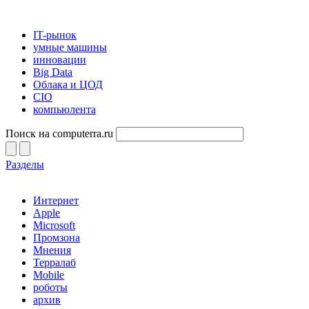
IT-рынок
умные машины
инновации
Big Data
Облака и ЦОД
CIO
компьюлента
Поиск на computerra.ru
Разделы
Интернет
Apple
Microsoft
Промзона
Мнения
Терралаб
Mobile
роботы
архив