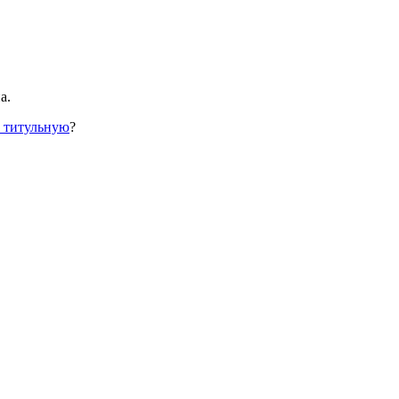
а.
а титульную
?